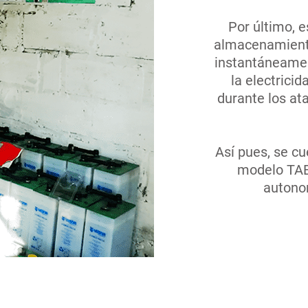
Por último, 
almacenamiento
instantáneame
la electricid
durante los at
Así pues, se cu
modelo TAB
autono