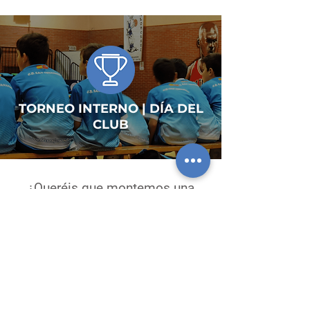
TORNEO INTERNO | DÍA DEL
CLUB
¿Queréis que montemos una
fiesta interna solidaria en tu club
sin que vosotros os metáis en
faena?
Podemos organizar torneos
internos
, concursos para
vuestros jugadores y montar una