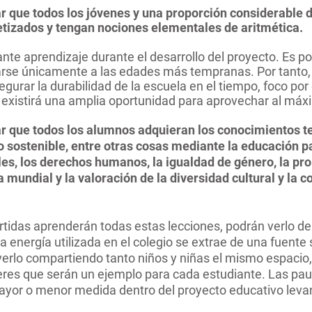
ar que todos los jóvenes y una proporción considerable 
tizados y tengan nociones elementales de aritmética.
e aprendizaje durante el desarrollo del proyecto. Es por
arse únicamente a las edades más tempranas. Por tanto, 
gurar la durabilidad de la escuela en el tiempo, foco por 
o, existirá una amplia oportunidad para aprovechar al máx
ar que todos los alumnos adquieran los conocimientos te
 sostenible, entre otras cosas mediante la educación pa
bles, los derechos humanos, la igualdad de género, la p
a mundial y la valoración de la diversidad cultural y la co
rtidas aprenderán todas estas lecciones, podrán verlo de
la energía utilizada en el colegio se extrae de una fuente 
erlo compartiendo tanto niños y niñas el mismo espacio
res que serán un ejemplo para cada estudiante. Las pa
ayor o menor medida dentro del proyecto educativo leva