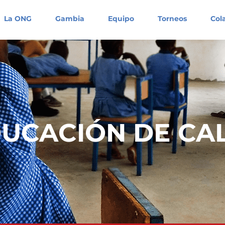
La ONG
Gambia
Equipo
Torneos
Col
UCACIÓN DE CA