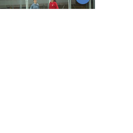
CONTACTA CON NOSOTROS
hola@playingspain.org
Wp: 648 637 008
ONG de Ámbito Nacional
Registrada en el Registro Nacional
de Asociaciones del Ministerio de
l
Interior
bajo el número 606812