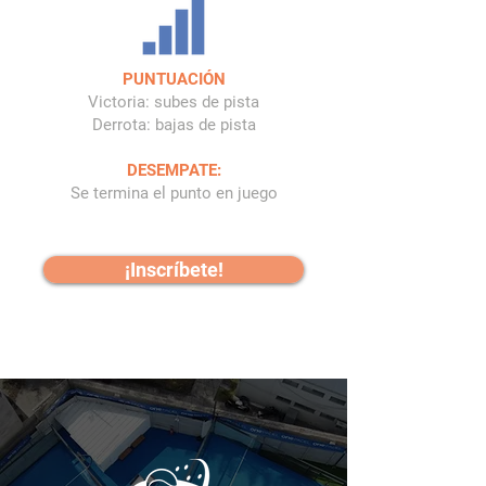
PUNTUACIÓN
Victoria: subes de pista
Derrota: bajas de pista
DESEMPATE:
Se termina el punto en juego
¡Inscríbete!