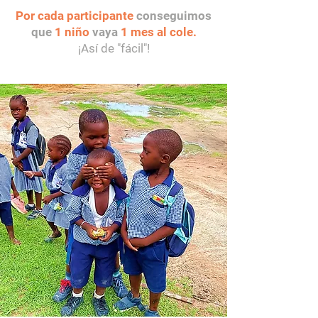
Por cada participante
conseguimos
que
1 niño
vaya
1 mes al cole.
¡Así de "fácil"!