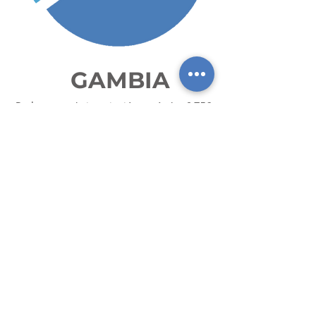
GAMBIA
De la cuota de inscripción estándar, 9,75€
se destinan al proyecto educativo en
Gambia. reducir los costes de los
eventos al mínimo para destinar el
máximo de los fondos a este gran
proyecto.
ESTA VEZ, GRACIAS A