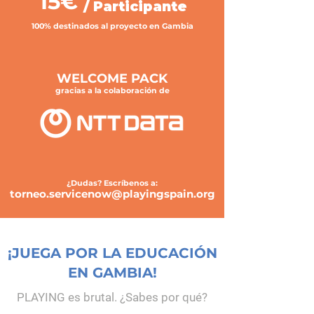
15€
/ Participante
100% destinados al proyecto en Gambia
WELCOME PACK
gracias a la colaboración de
¿Dudas? Escríbenos a:
torneo.servicenow@playingspain.org
¡JUEGA POR LA EDUCACIÓN
EN GAMBIA!
PLAYING es brutal. ¿Sabes por qué?