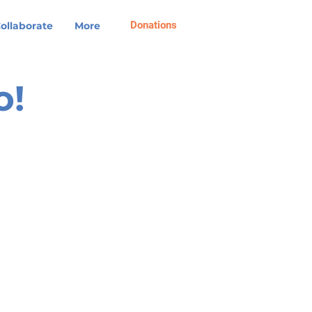
Log In
Donations
ollaborate
More
o!