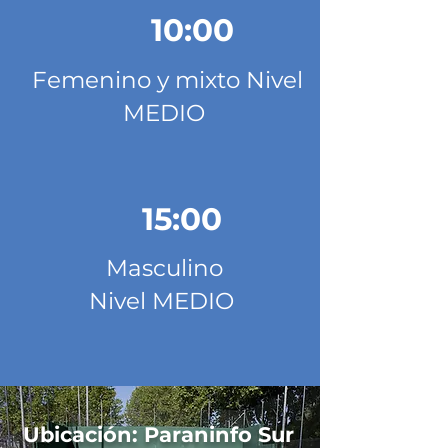
10:00
Femenino y mixto Nivel
MEDIO
15:00
Masculino
Nivel MEDIO
Ubicación: Paraninfo Sur